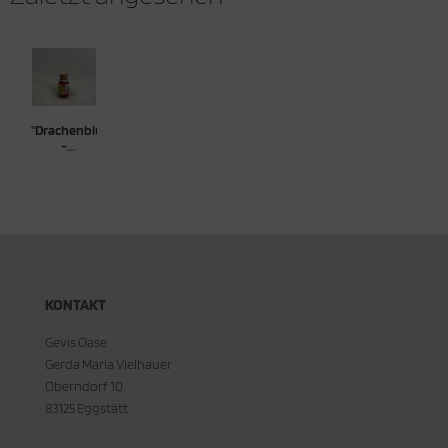
"Drachenblut"
-
Räucherharz
KONTAKT
Gevis Oase
Gerda Maria Vielhauer
Oberndorf 10
83125 Eggstätt