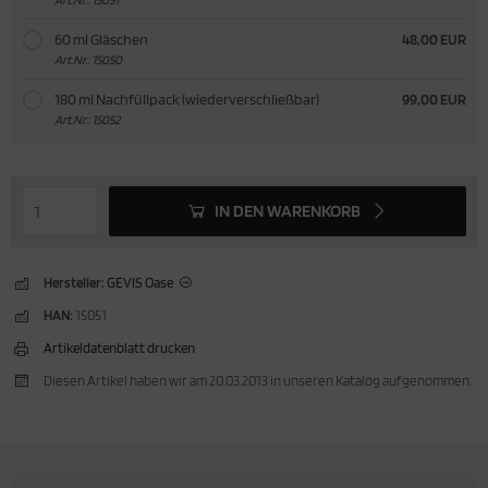
60 ml Gläschen
48,00 EUR
Art.Nr.: 15050
180 ml Nachfüllpack (wiederverschließbar)
99,00 EUR
Art.Nr.: 15052
IN DEN WARENKORB
Hersteller:
GEVIS Oase
HAN:
15051
Artikeldatenblatt drucken
Diesen Artikel haben wir am 20.03.2013 in unseren Katalog aufgenommen.