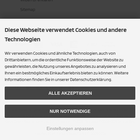
Sitemap
Diese Webseite verwendet Cookies und andere
ZAHLUNGSMETHODEN
Technologien
Wir verwenden Cookies und ähnliche Technologien, auch von
Drittanbietern, um die ordentliche Funktionsweise der Website zu
gewährleisten, die Nutzung unseres Angebotes zu analysieren und
Ihnen ein bestmögliches Einkaufserlebnis bieten zu können. Weitere
SOCIAL MEDIA
Informationen finden Sie in unserer Datenschutzerklärung.
ALLE AKZEPTIEREN
Alle Preise inkl. gesetzl. MwSt. zzgl.
Versandkosten
. Die durchgestrichenen Preise
NUR NOTWENDIGE
entsprechen dem bisherigen Preis bei Gevis Oase - Räucherwerk und Spirit Trommeln.
Gevis Oase - Räucherwerk und Spirit Trommeln © 2026 | Template © 2009-2026 by modified
eCommerce Shopsoftware
Einstellungen anpassen
mod
ified eCommerce Shopsoftware © 2009-2026