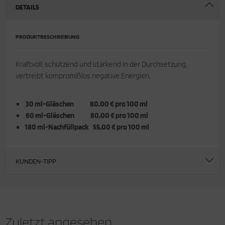
DETAILS
PRODUKTBESCHREIBUNG
Kraftvoll, schützend und stärkend in der Durchsetzung,
vertreibt kompromißlos negative Energien.
30 ml-Gläschen 80,00 € pro 100 ml
60 ml-Gläschen 80,00 € pro 100 ml
180 ml-Nachfüllpack 55,00 € pro 100 ml
KUNDEN-TIPP
Zuletzt angesehen