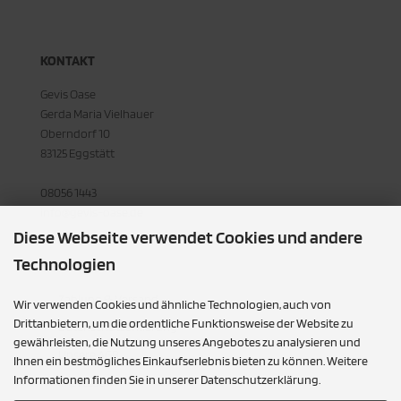
KONTAKT
Gevis Oase
Gerda Maria Vielhauer
Oberndorf 10
83125 Eggstätt
08056 1443
info@gevis-oase.de
Diese Webseite verwendet Cookies und andere
Technologien
MEHR ÜBER...
Zahlung & Versand
Wir verwenden Cookies und ähnliche Technologien, auch von
Drittanbietern, um die ordentliche Funktionsweise der Website zu
Datenschutzerklärung
gewährleisten, die Nutzung unseres Angebotes zu analysieren und
Unsere AGB
Ihnen ein bestmögliches Einkaufserlebnis bieten zu können. Weitere
Informationen finden Sie in unserer Datenschutzerklärung.
Impressum