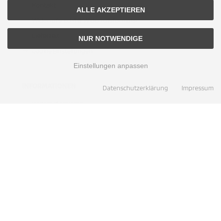
Kontakt
ALLE AKZEPTIEREN
Widerrufsrecht & Widerrufsformular
Lieferzeit
NUR NOTWENDIGE
Cookie Einstellungen
Einstellungen anpassen
INFORMATIONEN
Datenschutzerklärung
Impressum
Widerruf erklären
Sitemap
ZAHLUNGSMETHODEN