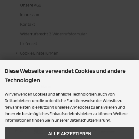
Unsere AGB
Impressum
Kontakt
Widerrufsrecht & Widerrufsformular
Lieferzeit
Cookie Einstellungen
Diese Webseite verwendet Cookies und andere
INFORMATIONEN
Technologien
Widerruf erklären
Wir verwenden Cookies und ähnliche Technologien, auch von
Sitemap
Drittanbietern, um die ordentliche Funktionsweise der Website zu
gewährleisten, die Nutzung unseres Angebotes zu analysieren und
Ihnen ein bestmögliches Einkaufserlebnis bieten zu können. Weitere
ZAHLUNGSMETHODEN
Informationen finden Sie in unserer Datenschutzerklärung.
ALLE AKZEPTIEREN