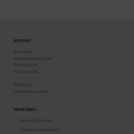
KONTAKT
Gevis Oase
Gerda Maria Vielhauer
Oberndorf 10
83125 Eggstätt
08056 1443
info@gevis-oase.de
MEHR ÜBER...
Zahlung & Versand
Datenschutzerklärung