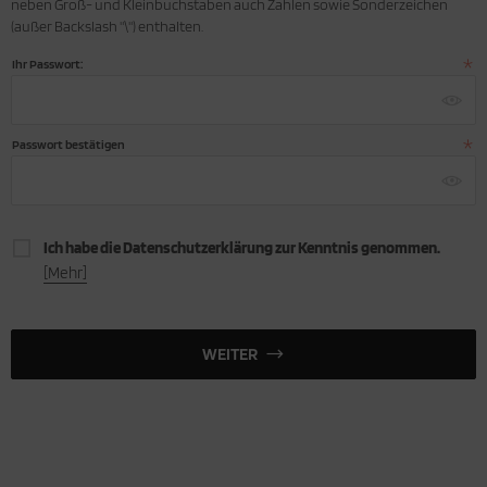
neben Groß- und Kleinbuchstaben auch Zahlen sowie Sonderzeichen
(außer Backslash "\") enthalten.
Ihr Passwort:
Passwort bestätigen
Ich habe die Datenschutzerklärung zur Kenntnis genommen.
[Mehr]
WEITER