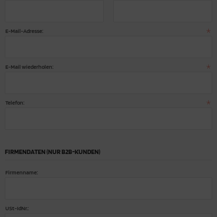
obiersets
ume
ga Socken
ucherstövchen-Serie "Tempel"
E-Mail-Adresse:
r unseren kleinen Engel
ucherstövchen-Serie "Gevis"
chen und Pflege
ucherstövchen "Venus"
E-Mail wiederholen:
Telefon:
FIRMENDATEN (NUR B2B-KUNDEN)
Firmenname:
USt-IdNr.: