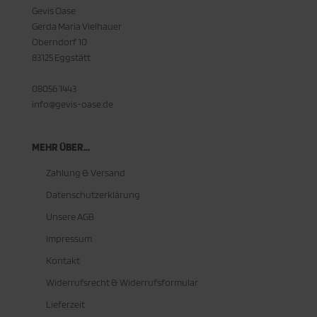
Gevis Oase
Gerda Maria Vielhauer
Oberndorf 10
83125 Eggstätt
08056 1443
info@gevis-oase.de
MEHR ÜBER...
Zahlung & Versand
Datenschutzerklärung
Unsere AGB
Impressum
Kontakt
Widerrufsrecht & Widerrufsformular
Lieferzeit