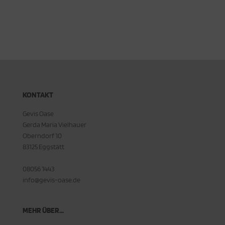
KONTAKT
Gevis Oase
Gerda Maria Vielhauer
Oberndorf 10
83125 Eggstätt
08056 1443
info@gevis-oase.de
MEHR ÜBER...