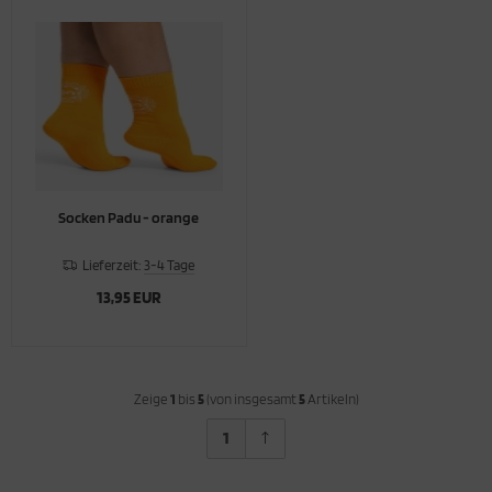
Socken Padu - orange
Lieferzeit:
3-4 Tage
13,95 EUR
Zeige
1
bis
5
(von insgesamt
5
Artikeln)
1