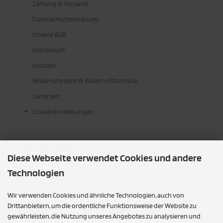
Zahlung & Versand
Datenschutzerklärung
Unsere AGB
Impressum
Kontakt
Widerrufsrecht & Widerrufsformular
Lieferzeit
Cookie Einstellungen
INFORMATIONEN
Diese Webseite verwendet Cookies und andere
Widerruf erklären
Technologien
Sitemap
Wir verwenden Cookies und ähnliche Technologien, auch von
Drittanbietern, um die ordentliche Funktionsweise der Website zu
ZAHLUNGSMETHODEN
gewährleisten, die Nutzung unseres Angebotes zu analysieren und