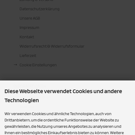
Datenschutzerklärung
Unsere AGB
Impressum
Kontakt
Widerrufsrecht & Widerrufsformular
Lieferzeit
Cookie Einstellungen
INFORMATIONEN
Diese Webseite verwendet Cookies und andere
Widerruf erklären
Technologien
Sitemap
Wir verwenden Cookies und ähnliche Technologien, auch von
Drittanbietern, um die ordentliche Funktionsweise der Website zu
gewährleisten, die Nutzung unseres Angebotes zu analysieren und
ZAHLUNGSMETHODEN
Ihnen ein bestmögliches Einkaufserlebnis bieten zu können. Weitere