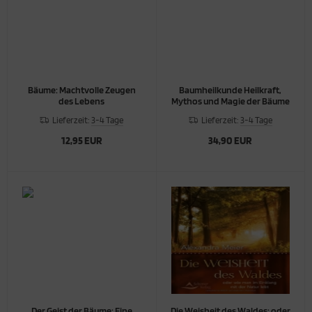
obiersets
ga Socken
ucherstövchen-Serie "Tempel"
ucherstövchen-Serie "Gevis"
ucherstövchen "Venus"
Bäume: Machtvolle Zeugen
Baumheilkunde Heilkraft,
des Lebens
Mythos und Magie der Bäume
Lieferzeit:
3-4 Tage
Lieferzeit:
3-4 Tage
12,95 EUR
34,90 EUR
Der Geist der Bäume: Eine
Die Weisheit des Waldes: oder