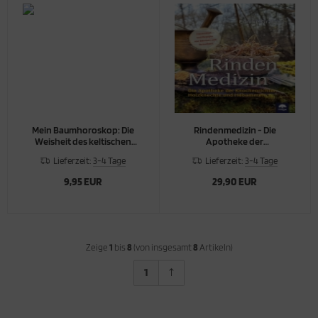
Mein Baumhoroskop: Die
Rindenmedizin - Die
Weisheit des keltischen
Apotheke der
Baumkreises
Knochenrichter, Holzknechte
Lieferzeit:
3-4 Tage
Lieferzeit:
3-4 Tage
und Hebammen
9,95 EUR
29,90 EUR
Zeige
1
bis
8
(von insgesamt
8
Artikeln)
1