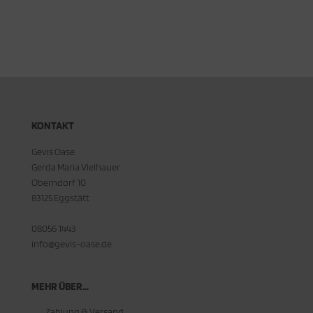
KONTAKT
Gevis Oase
Gerda Maria Vielhauer
Oberndorf 10
83125 Eggstätt
08056 1443
info@gevis-oase.de
MEHR ÜBER...
Zahlung & Versand