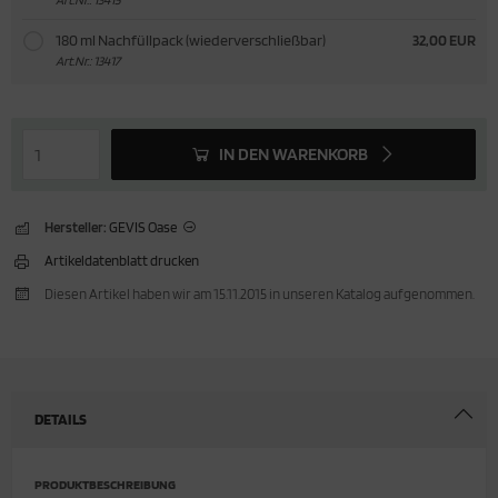
180 ml Nachfüllpack (wiederverschließbar)
32,00 EUR
Art.Nr.: 13417
IN DEN WARENKORB
Hersteller:
GEVIS Oase
Artikeldatenblatt drucken
Diesen Artikel haben wir am 15.11.2015 in unseren Katalog aufgenommen.
DETAILS
PRODUKTBESCHREIBUNG