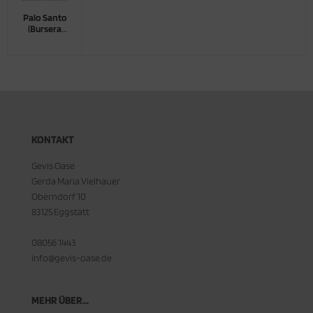
Palo Santo
(Bursera
graveolens)
KONTAKT
Gevis Oase
Gerda Maria Vielhauer
Oberndorf 10
83125 Eggstätt
08056 1443
info@gevis-oase.de
MEHR ÜBER...