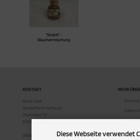
"Shakti" -
Räuchermischung
KONTAKT
MEHR ÜBER.
Zahlung
Gevis Oase
Gerda Maria Vielhauer
Datensc
Oberndorf 10
Unsere 
83125 Eggstätt
Impress
Diese Webseite verwendet C
08056 1443
Kontakt