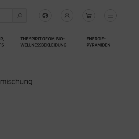
R,
THE SPIRIT OF OM, BIO-
ENERGIE-
´S
WELLNESSBEKLEIDUNG
PYRAMIDEN
ermischung