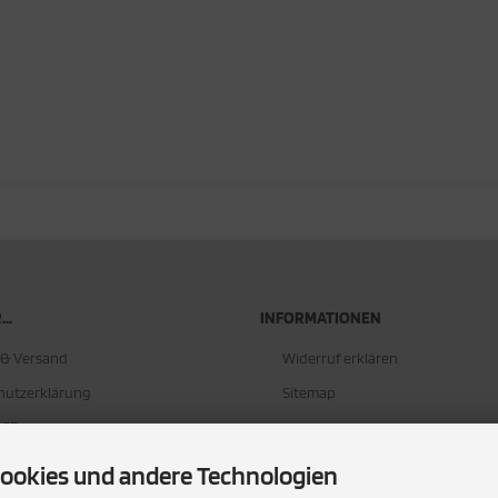
..
INFORMATIONEN
 & Versand
Widerruf erklären
hutzerklärung
Sitemap
AGB
um
ookies und andere Technologien