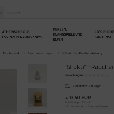
KERZEN,
ÄTHERISCHE ÖLE,
CD´S, BÜCHE
KLANGSPIELE UND
ESSENZEN, RAUMSPRAYS
KARTENSET
ELFEN
Räucherwerk
Räuchermischungen
"e;Shakti"e; - Räuchermischung
"Shakti" - Räuch
Bewertungen:
(0)
Lieferzeit:
3-4 Tage
13,50 EUR
ab
22,50 EUR pro 100ml
inkl. 19 % MwSt. zzgl.
Versandkosten