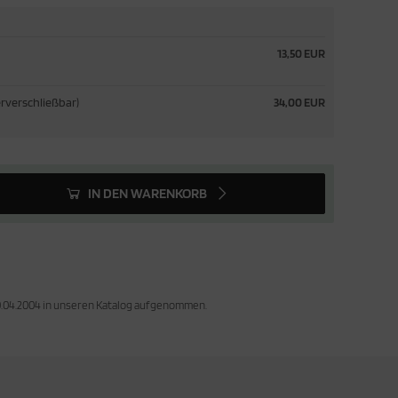
13,50 EUR
erverschließbar)
34,00 EUR
IN DEN WARENKORB
30.04.2004 in unseren Katalog aufgenommen.