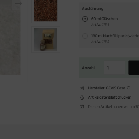
Ausführung
60 ml Gläschen
Art.Nr.: 11141
180 ml Nachfüllpack (wied
Art.Nr.: 11142
Anzahl
Hersteller:
GEVIS Oase
Artikeldatenblatt drucken
Diesen Artikel haben wir am 