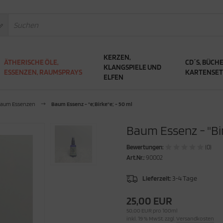
KERZEN,
ÄTHERISCHE ÖLE,
CD´S, BÜCHE
KLANGSPIELE UND
ESSENZEN, RAUMSPRAYS
KARTENSET
ELFEN
aum Essenzen
Baum Essenz - "e;Birke"e; - 50 ml
Baum Essenz - "Bir
Bewertungen:
(0)
Art.Nr.:
90002
Lieferzeit:
3-4 Tage
25,00 EUR
50,00 EUR pro 100ml
inkl. 19 % MwSt. zzgl.
Versandkosten