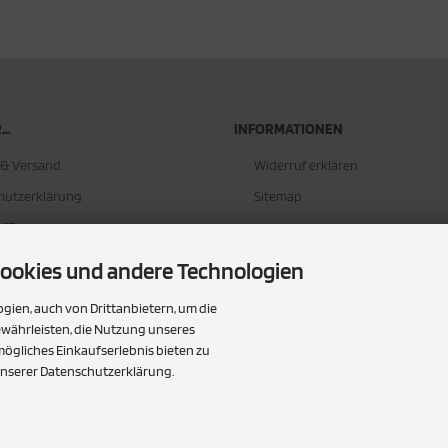
..
INFORMATIONEN
 & Versand
Widerruf erklären
hutzerklärung
Sitemap
AGB
um
ookies und andere Technologien
ien, auch von Drittanbietern, um die
srecht & Widerrufsformular
ewährleisten, die Nutzung unseres
ögliches Einkaufserlebnis bieten zu
t
unserer Datenschutzerklärung.
instellungen