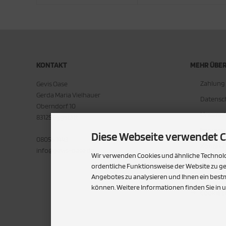
KONTAKT
MEHR ÜBER.
Zahlung
Gevis Oase
Gerda Maria Vielhauer
Datensc
Oberndorf 10
Unsere 
83125 Eggstätt
Impress
Diese Webseite verwendet C
08056 1443
Kontakt
info@gevis-oase.de
Wir verwenden Cookies und ähnliche Technolog
Widerruf
ordentliche Funktionsweise der Website zu g
Angebotes zu analysieren und Ihnen ein bestm
Lieferzei
können. Weitere Informationen finden Sie in 
Cookie E