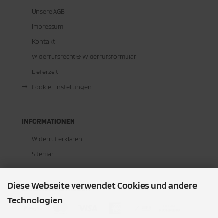
Unsere AGB
Impressum
Kontakt
Widerrufsrecht & Widerrufsformular
Lieferzeit
Cookie Einstellungen
INFORMATIONEN
Widerruf erklären
Sitemap
Diese Webseite verwendet Cookies und andere
ZAHLUNGSMETHODEN
Technologien