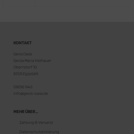
- 50 ml
KONTAKT
Gevis Oase
Gerda Maria Vielhauer
Oberndorf 10
83125 Eggstätt
08056 1443
info@gevis-oase.de
MEHR ÜBER...
Zahlung & Versand
Datenschutzerklärung