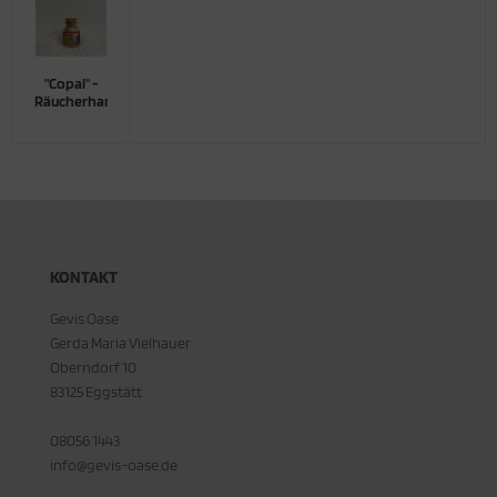
"Copal" -
Räucherharz
KONTAKT
Gevis Oase
Gerda Maria Vielhauer
Oberndorf 10
83125 Eggstätt
08056 1443
info@gevis-oase.de