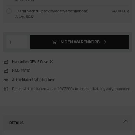
180 ml Nachfüllpack (wiederverschließbar)
24,00 EUR
Art.Nr.: 15032
IN DEN WARENKORB
Hersteller:
GEVIS Oase
HAN:
15030
Artikeldatenblatt drucken
Diesen Artikel haben wir am 10.07.2004 in unseren Katalog aufgenommen.
DETAILS