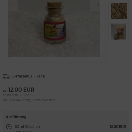
ume
ga Socken
ucherstövchen-Serie "Tempel"
r unseren kleinen Engel
ucherstövchen-Serie "Gevis"
chen und Pflege
ucherstövchen "Venus"
Lieferzeit:
3-4 Tage
12,00 EUR
ab
20,00 EUR pro 100ml
inkl. 19 % MwSt. zzgl.
Versandkosten
Ausführung
60 ml Gläschen
12,00 EUR
Art.Nr.: 15030