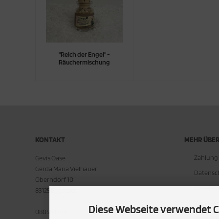
"Reich der Engel" -
Räuchermischung
KONTAKT
MEHR ÜBER.
Zahlung
Gevis Oase
Gerda Maria Vielhauer
Datensc
Oberndorf 10
Unsere 
83125 Eggstätt
Impress
Diese Webseite verwendet C
08056 1443
Kontakt