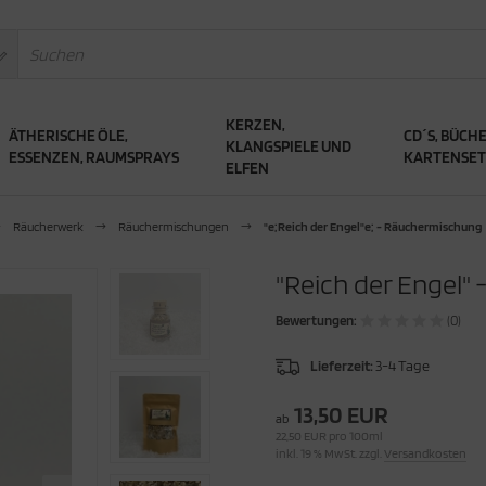
KERZEN,
ÄTHERISCHE ÖLE,
CD´S, BÜCHE
KLANGSPIELE UND
ESSENZEN, RAUMSPRAYS
KARTENSET
ELFEN
Räucherwerk
Räuchermischungen
"e;Reich der Engel"e; - Räuchermischung
"Reich der Engel"
Bewertungen:
(0)
Lieferzeit:
3-4 Tage
13,50 EUR
ab
22,50 EUR pro 100ml
inkl. 19 % MwSt. zzgl.
Versandkosten