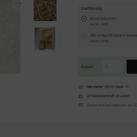
Ausführung
60 ml Gläschen
Art.Nr.: 11091
180 ml Nachfüllpack (wied
Art.Nr.: 11092
Anzahl
Hersteller:
GEVIS Oase
Artikeldatenblatt drucken
Diesen Artikel haben wir am 