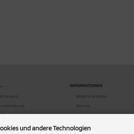
..
INFORMATIONEN
 & Versand
Widerruf erklären
hutzerklärung
Sitemap
AGB
um
ookies und andere Technologien