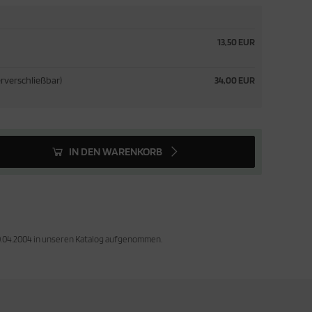
13,50 EUR
erverschließbar)
34,00 EUR
IN DEN WARENKORB
30.04.2004 in unseren Katalog aufgenommen.