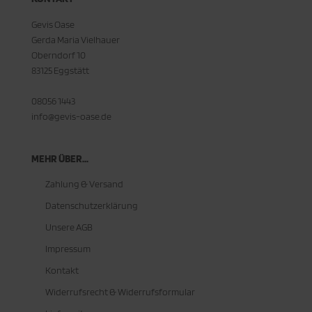
Gevis Oase
Gerda Maria Vielhauer
Oberndorf 10
83125 Eggstätt
08056 1443
info@gevis-oase.de
MEHR ÜBER...
Zahlung & Versand
Datenschutzerklärung
Unsere AGB
Impressum
Kontakt
Widerrufsrecht & Widerrufsformular