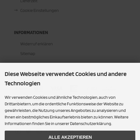
Lieferzeit
Cookie Einstellungen
INFORMATIONEN
Widerruf erklären
Sitemap
Diese Webseite verwendet Cookies und andere
ZAHLUNGSMETHODEN
Technologien
Wir verwenden Cookies und ähnliche Technologien, auch von
Drittanbietern, um die ordentliche Funktionsweise der Website zu
gewährleisten, die Nutzung unseres Angebotes zu analysieren und
Ihnen ein bestmögliches Einkaufserlebnis bieten zu können. Weitere
SOCIAL MEDIA
Informationen finden Sie in unserer Datenschutzerklärung.
ALLE AKZEPTIEREN